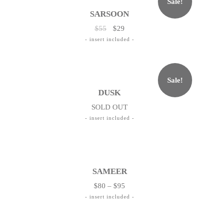
Sale!
SARSOON
$
55
$
29
Sale!
DUSK
SOLD OUT
SAMEER
$
80
–
$
95